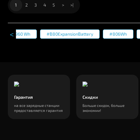
1
2
3
4
5
>
>|
4960 Wh
#B80ExpansionBattery
#806Wh
Гарантия
Скидки
на все зарядные станции
Больше скидок, больше
предоставляется гарантия
экономии!