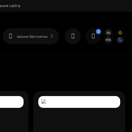
ания сайта
0
RU
звонки бесплатны
ГРН.