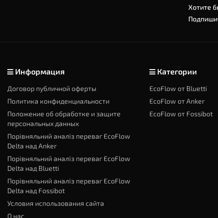
Хотите б
Подпишит
Информация
Категории
Договор публичной оферты
EcoFlow от Bluetti
Политика конфиденциальности
EcoFlow от Anker
Положение об обработке и защите
EcoFlow от Fossibot
персональных данных
Порівняльний аналіз переваг EcoFlow
Delta над Anker
Порівняльний аналіз переваг EcoFlow
Delta над Bluetti
Порівняльний аналіз переваг EcoFlow
Delta над Fossibot
Условия использования сайта
О нас