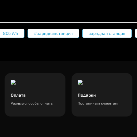
806 Wh
#заряднаястанция
зарядная станция
Оплата
Подарки
Разные способы оплаты
Постоянным клиентам