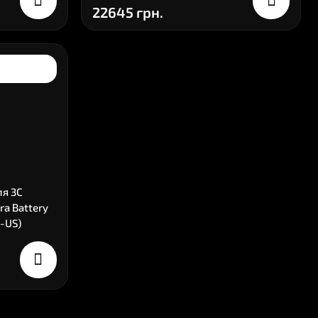
22645 грн.
ля ЗС
ra Battery
-US)