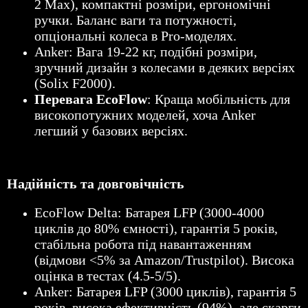
2 Max), компактні розміри, ергономічні
ручки. Баланс ваги та потужності,
опціональні колеса в Pro-моделях.
Anker: Вага 19-22 кг, подібні розміри,
зручний дизайн з колесами в деяких версіях
(Solix F2000).
Перевага EcoFlow
: Краща мобільність для
високопотужних моделей, хоча Anker
легший у базових версіях.
Надійність та довговічність
EcoFlow Delta: Батарея LFP (3000-4000
циклів до 80% ємності), гарантія 5 років,
стабільна робота під навантаженням
(відмови <5% за Amazon/Trustpilot). Висока
оцінка в тестах (4.5-5/5).
Anker: Батарея LFP (3000 циклів), гарантія 5
років, висока ефективність (94%), але скарги